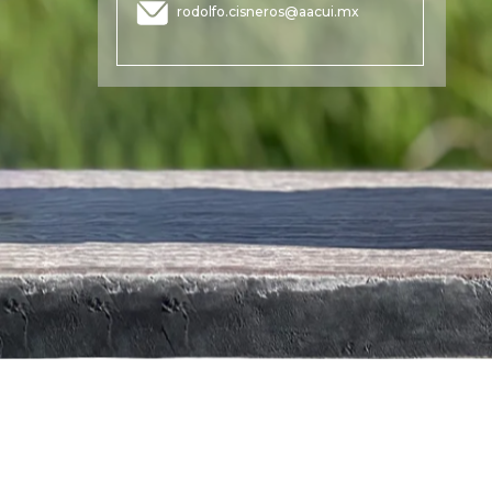
rodolfo.cisneros@aacui.mx